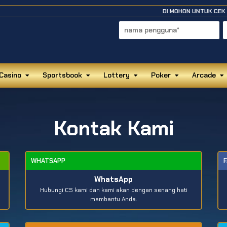
DI MOHON UNTUK CEK TE
Casino
Sportsbook
Lottery
Poker
Arcade
Kontak Kami
WHATSAPP
WhatsApp
Hubungi CS kami dan kami akan dengan senang hati
membantu Anda.