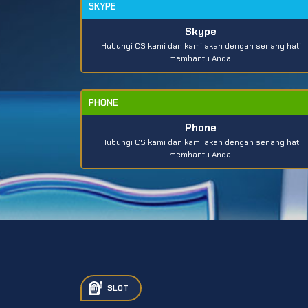
SKYPE
Skype
Hubungi CS kami dan kami akan dengan senang hati
membantu Anda.
PHONE
Phone
Hubungi CS kami dan kami akan dengan senang hati
membantu Anda.
SLOT