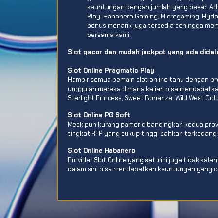
keuntungan dengan jumlah yang besar. Ada
Play, Habanero Gaming, Microgaming, Hydako
bonus menarik juga tersedia sehingga m
bersama kami.
Slot gacor dan mudah jackpot yang ada didala
Slot Online Pragmatic Play
Hampir semua pemain slot online tahu dengan pro
unggulan mereka dimana kalian bisa mendapatka
Starlight Princess, Sweet Bonanza, Wild West Gold
Slot Online PG Soft
Meskipun kurang pamor dibandingkan kedua provid
tingkat RTP yang cukup tinggi bahkan terkadang 
Slot Online Habanero
Provider Slot Online yang satu ini juga tidak kala
dalam sini bisa mendapatkan keuntungan yang c