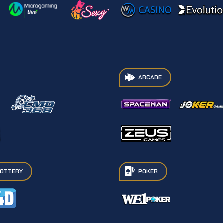
ARCADE
LOTTERY
POKER