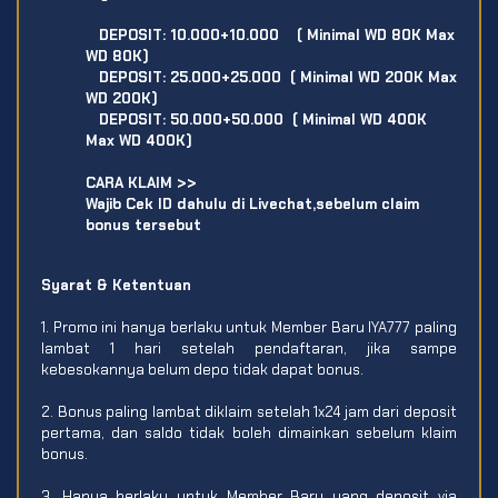
DEPOSIT: 10.000+10.000 ( Minimal WD 80K Max
WD 80K)
DEPOSIT: 25.000+25.000 ( Minimal WD 200K Max
WD 200K)
DEPOSIT: 50.000+50.000 ( Minimal WD 400K
Max WD 400K)
CARA KLAIM >>
Wajib Cek ID dahulu di Livechat,sebelum claim
bonus tersebut
Syarat & Ketentuan
1. Promo ini hanya berlaku untuk Member Baru IYA777 paling
lambat 1 hari setelah pendaftaran, jika sampe
kebesokannya belum depo tidak dapat bonus.
2. Bonus paling lambat diklaim setelah 1x24 jam dari deposit
pertama, dan saldo tidak boleh dimainkan sebelum klaim
bonus.
3. Hanya berlaku untuk Member Baru yang deposit via