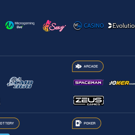
ARCADE
LOTTERY
POKER