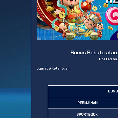
Bonus Rebate atau 
Posted on
Syarat & Ketentuan:
BONUS
PERMAINAN
SPORTBOOK