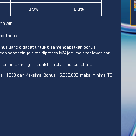
0.3%
0.8%
:30 WIB
portbook.
bonus yang didapat untuk bisa mendapatkan bonus.
dan sebagainya akan diproses 1x24 jam, melapor lewat dari
omor rekening, ID tidak bisa claim bonus rebate.
us = 1.000 dan Maksimal Bonus = 5.000.000 maka, minimal TO