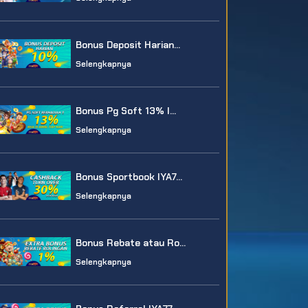
Bonus Deposit Harian...
Selengkapnya
Bonus Pg Soft 13% I...
Selengkapnya
Bonus Sportbook IYA7...
Selengkapnya
Bonus Rebate atau Ro...
Selengkapnya